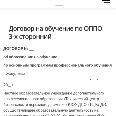
M
e
n
u
B
Договор на обучение по ОППО
u
3-х сторонний
t
t
o
ДОГОВОР № ___
n
об образовании на обучение
по основным программам профессионального обучения
г. Жигулевск
«___»________
20__ г.
Частное образовательное учреждение дополнительного
профессионального образования «Технический центр
безопасности дорожного движения» (ЧОУ ДПО «ТЦ БДД»),
осуществляющее образовательную деятельность на
основании лицензии от 01.02.2016г., регистрационный №