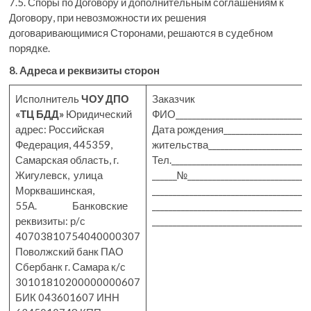
7.5. Споры по Договору и дополнительным соглашениям к
Договору, при невозможности их решения
договаривающимися Сторонами, решаются в судебном
порядке.
8.
Адреса и реквизиты сторон
Исполнитель
ЧОУ ДПО
Заказчик
«ТЦ БДД»
Юридический
ФИО__________________________________
адрес: Российская
Дата рождения_____________________
Федерация, 445359,
жительства__________________________
Самарская область, г.
Тел._______________________________
Жигулевск, улица
______№_____________________________
Морквашинская,
______________________________________
55А. Банковские
_____________________________________
реквизиты: р/с
____________________________________
40703810754040000307
Поволжский банк ПАО
Сбербанк г. Самара к/с
30101810200000000607
БИК 043601607 ИНН