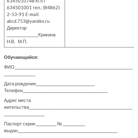
6345010748 КПП
634501001 тел.: (84862)
2-53-91 E-mail:
abcd.753@yandex.ru
Директор
_________________Крикина
Н.В. М.П.
Обучающийся:
ФИО________________________________________________________________
_________________
Дата рождения________________________________
Телефон______________________________________________
Адрес места
жительства________________________________________________________
______________________
Паспорт серии ___________ № ____________
выдан______________________________________________________