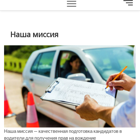
M
e
n
u
B
Наша миссия
u
t
t
o
n
Наша миссия — качественная подготовка кандидатов в
водители для получения прав на вождение