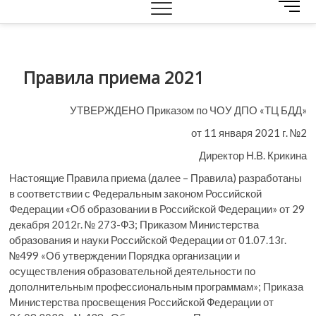
M
e
n
u
B
Правила приема 2021
u
t
УТВЕРЖДЕНО Приказом по ЧОУ ДПО «ТЦ БДД»
t
o
от 11 января 2021 г. №2
n
Директор Н.В. Крикина
Настоящие Правила приема (далее – Правила) разработаны
в соответствии с Федеральным законом Российской
Федерации «Об образовании в Российской Федерации» от 29
декабря 2012г. № 273-ФЗ; Приказом Министерства
образования и науки Российской Федерации от 01.07.13г.
№499 «Об утверждении Порядка организации и
осуществления образовательной деятельности по
дополнительным профессиональным программам»; Приказа
Министерства просвещения Российской Федерации от