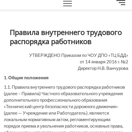
M
e
n
u
B
Правила внутреннего трудового
u
распорядка работников
t
t
o
УТВЕРЖДЕНО Приказом по ЧОУ ДПО «ТЦ БДД»
n
от 14 января 2016 г. №2
Директор Н.В. Ванчурова
1. Общие положения
1.1. Правила внутреннего трудового распорядка работников
(далее – Правила) Частного образовательного учреждения
дополнительного профессионального образования
«Технический центр безопасности дорожного движения»
(далее — Учреждение или Работодатель), являются
локальным нормативным актом, регламентирующим:
порядок приема и увольнения работников, основные права,