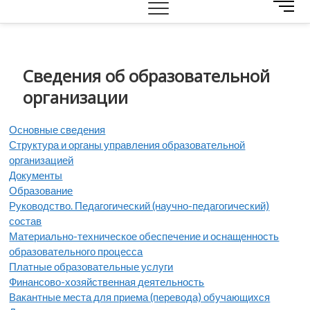
M
e
n
u
B
Сведения об образовательной
u
организации
t
t
o
Основные сведения
n
Структура и органы управления образовательной
организацией
Документы
Образование
Руководство. Педагогический (научно-педагогический)
состав
Материально-техническое обеспечение и оснащенность
образовательного процесса
Платные образовательные услуги
Финансово-хозяйственная деятельность
Вакантные места для приема (перевода) обучающихся